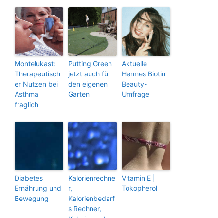
Montelukast:
Putting Green
Aktuelle
Therapeutisch
jetzt auch für
Hermes Biotin
er Nutzen bei
den eigenen
Beauty-
Asthma
Garten
Umfrage
fraglich
Diabetes
Kalorienrechne
Vitamin E |
Ernährung und
r,
Tokopherol
Bewegung
Kalorienbedarf
s Rechner,