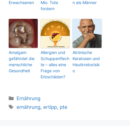
Erwachsenen
Mio. Tote
n als Männer
fordern
Amalgam
Allergien und
Aktinische
gefährdet die
Schuppenflech
Keratosen und
menschliche
te – alles eine
Hautkrebsrisik
Gesundheit
Frage von
o
Erbschäden?
Kategorien
Ernährung
Schlagwörter
ernährung
,
ertipp
,
pte