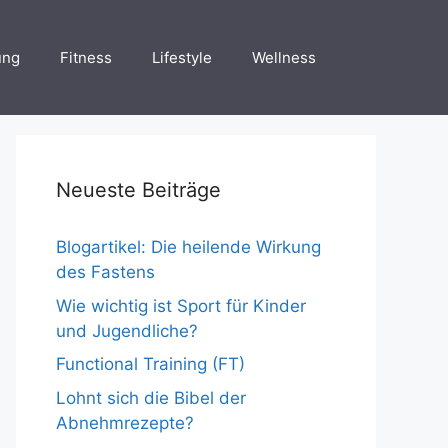
ung
Fitness
Lifestyle
Wellness
Neueste Beiträge
Blogartikel: Die heilende Wirkung
des Fastens
Wie wichtig ist Sport für Kinder
und Jugendliche?
Functional Training (FT)
Lohnt sich die Bibel der
Abnehmrezepte?