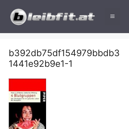
Zum
Inhalt
Menü
springen
b392db75df154979bbdb3
1441e92b9e1-1