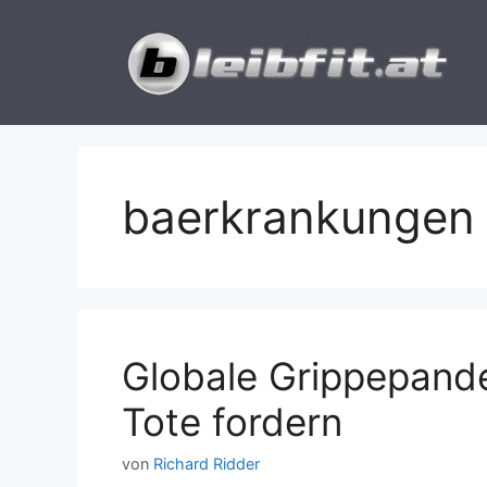
Zum
Inhalt
springen
baerkrankungen
Globale Grippepand
Tote fordern
von
Richard Ridder