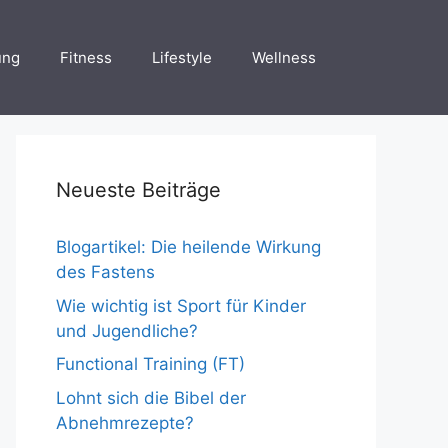
ung
Fitness
Lifestyle
Wellness
Neueste Beiträge
Blogartikel: Die heilende Wirkung
des Fastens
Wie wichtig ist Sport für Kinder
und Jugendliche?
Functional Training (FT)
Lohnt sich die Bibel der
Abnehmrezepte?