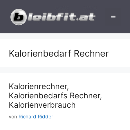
Zum
Inhalt
Menü
springen
Kalorienbedarf Rechner
Kalorienrechner,
Kalorienbedarfs Rechner,
Kalorienverbrauch
von
Richard Ridder