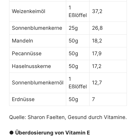
1
Weizenkeimöl
37,2
Eßlöffel
Sonnenblumenkerne
25g
26,8
Mandeln
50g
18,2
Pecannüsse
50g
17,9
Haselnusskerne
50g
17,2
1
Sonnenblumenkernöl
12,7
Eßlöffel
Erdnüsse
50g
7
Quelle: Sharon Faelten, Gesund durch Vitamine.
● Überdosierung von Vitamin E