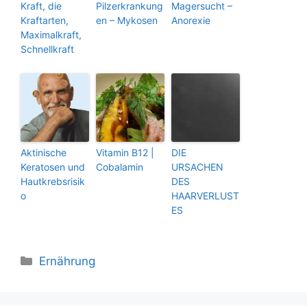
Kraft, die
Pilzerkrankung
Magersucht –
Kraftarten,
en – Mykosen
Anorexie
Maximalkraft,
Schnellkraft
Aktinische
Vitamin B12 |
DIE
Keratosen und
Cobalamin
URSACHEN
Hautkrebsrisik
DES
o
HAARVERLUST
ES
Kategorien
Ernährung